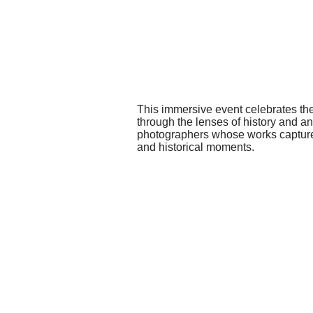
This immersive event celebrates t
through the lenses of history and anc
photographers whose works capture 
and historical moments.